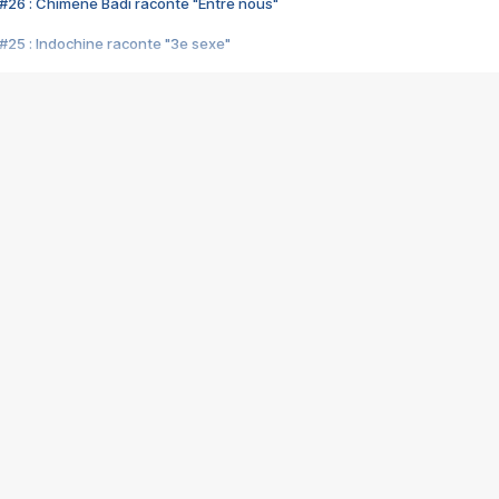
#26 : Chimène Badi raconte "Entre nous"
#25 : Indochine raconte "3e sexe"
#24 : Zaho raconte "C'est chelou"
#23 : Patrick Bruel raconte "Au café des délices"
#22 : Kyo raconte "Le chemin"
#21 : Nolwenn Leroy raconte "Cassé"
#20 : Patrick Hernandez raconte "Born to be alive"
#19 : Lorie raconte "Près de moi"
#18 : Michael Jones raconte "A nos actes manqués" (avec Jean-Jacque
#17 : Khaled raconte "Aïcha"
#16 : Corneille raconte "Parce qu'on vient de loin"
#15 : Indochine raconte "L'aventurier"
14 : Lorie raconte "Sur un air latino"